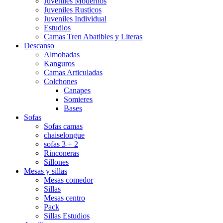
Juveniles Modernos
Juveniles Rusticos
Juveniles Individual
Estudios
Camas Tren Abatibles y Literas
Descanso
Almohadas
Kanguros
Camas Articuladas
Colchones
Canapes
Somieres
Bases
Sofas
Sofas camas
chaiselongue
sofas 3 + 2
Rinconeras
Sillones
Mesas y sillas
Mesas comedor
Sillas
Mesas centro
Pack
Sillas Estudios