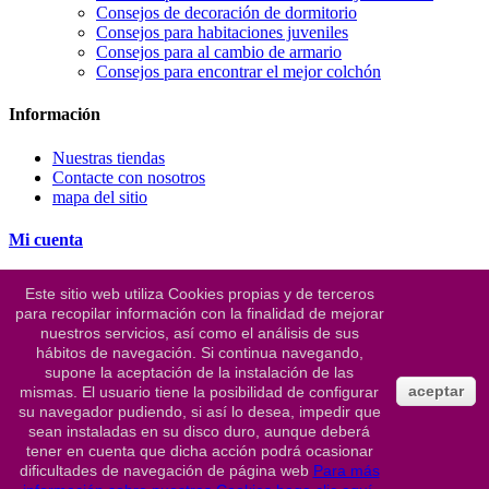
Consejos de decoración de dormitorio
Consejos para habitaciones juveniles
Consejos para al cambio de armario
Consejos para encontrar el mejor colchón
Información
Nuestras tiendas
Contacte con nosotros
mapa del sitio
Mi cuenta
Mis compras
Este sitio web utiliza Cookies propias y de terceros
Mis vales descuento
para recopilar información con la finalidad de mejorar
Mis direcciones
nuestros servicios, así como el análisis de sus
Mis datos personales
hábitos de navegación. Si continua navegando,
supone la aceptación de la instalación de las
Configuración la tienda
aceptar
mismas. El usuario tiene la posibilidad de configurar
su navegador pudiendo, si así lo desea, impedir que
Muebles Olias Ocaña, C/ San José de Palmete, nº13 /Nave 3
sean instaladas en su disco duro, aunque deberá
Sevilla - 41016
tener en cuenta que dicha acción podrá ocasionar
Llámanos ahora:
954 25 27 52 - 652 93 96 52
dificultades de navegación de página web
Para más
Escriba su dirección email:
mueblesocana2002@outlook.es