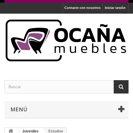
Contacte con nosotros
Iniciar sesión
MENÚ
Juveniles
Estudios