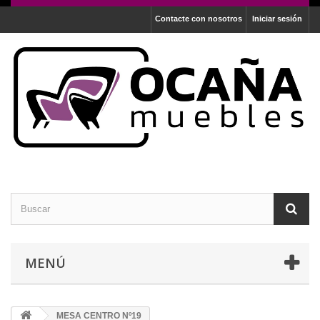
Contacte con nosotros
Iniciar sesión
MENÚ
MESA CENTRO Nº19