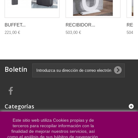
BUFFET...
RECIBIDOR...
RECI
221,00 €
503,00 €
504,0
Boletín
Categorías
Este sitio web utiliza Cookies propias y de
Información
terceros para recopilar información con la
finalidad de mejorar nuestros servicios, así
como el análisis de sus hábitos de navegación.