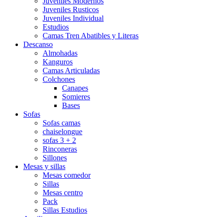
Juveniles Modernos
Juveniles Rusticos
Juveniles Individual
Estudios
Camas Tren Abatibles y Literas
Descanso
Almohadas
Kanguros
Camas Articuladas
Colchones
Canapes
Somieres
Bases
Sofas
Sofas camas
chaiselongue
sofas 3 + 2
Rinconeras
Sillones
Mesas y sillas
Mesas comedor
Sillas
Mesas centro
Pack
Sillas Estudios