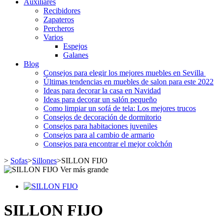
Auxiliares
Recibidores
Zapateros
Percheros
Varios
Espejos
Galanes
Blog
Consejos para elegir los mejores muebles en Sevilla
Últimas tendencias en muebles de salon para este 2022
Ideas para decorar la casa en Navidad
Ideas para decorar un salón pequeño
Como limpiar un sofá de tela: Los mejores trucos
Consejos de decoración de dormitorio
Consejos para habitaciones juveniles
Consejos para al cambio de armario
Consejos para encontrar el mejor colchón
>
Sofas
>
Sillones
>
SILLON FIJO
Ver más grande
SILLON FIJO