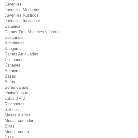
Juveniles
Juveniles Modernos
Juveniles Rusticos
Juveniles Individual
Estudios
Camas Tren Abatibles y Literas
Descanso
Almohadas
Kanguros
Camas Articuladas
Colchones
Canapes
Somieres
Bases
Sofas
Sofas camas
chaiselongue
sofas 3 + 2
Rinconeras
Sillones
Mesas y sillas
Mesas comedor
Sillas
Mesas centro
Pack