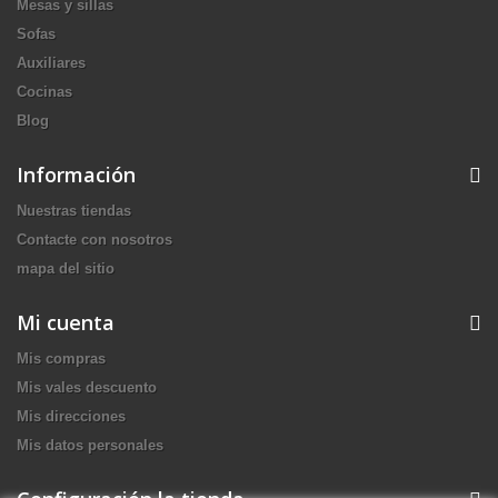
Mesas y sillas
Sofas
Auxiliares
Cocinas
Blog
Información
Nuestras tiendas
Contacte con nosotros
mapa del sitio
Mi cuenta
Mis compras
Mis vales descuento
Mis direcciones
Mis datos personales