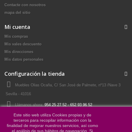
Contacte con nosotros
mapa del sitio
Mi cuenta
Mis compras
Mis vales descuento
Mis direcciones
Mis datos personales
Configuración la tienda
Muebles Olias Ocaña, C/ San José de Palmete, nº13 /Nave 3
Sevilla - 41016
Llámanos ahora:
954 25 27 52 - 652 93 96 52
Este sitio web utiliza Cookies propias y de
Escriba su dirección email:
mueblesocana2002@outlook.es
terceros para recopilar información con la
finalidad de mejorar nuestros servicios, así como
el análisis de sus hábitos de navegación. Si