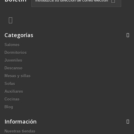
Categorías
Salones
Dormitorios
Juveniles
Descanso
Mesas y sillas
Sofas
Auxiliares
Cocinas
Blog
Información
Nuestras tiendas