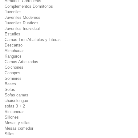
Armarios Correderas
Complementos Dormitorios
Juveniles
Juveniles Modernos
Juveniles Rusticos
Juveniles Individual
Estudios
Camas Tren Abatibles y Literas
Descanso
Almohadas
Kanguros
Camas Articuladas
Colchones
Canapes
Somieres
Bases
Sofas
Sofas camas
chaiselongue
sofas 3 + 2
Rinconeras
Sillones
Mesas y sillas
Mesas comedor
Sillas