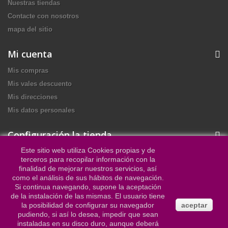
Nuestras tiendas
Contacte con nosotros
mapa del sitio
Mi cuenta
Mis compras
Mis vales descuento
Mis direcciones
Mis datos personales
Configuración la tienda
Este sitio web utiliza Cookies propias y de
Muebles Olias Ocaña, C/ San José de Palmete, nº13 /Nave 3
terceros para recopilar información con la
finalidad de mejorar nuestros servicios, así
Sevilla - 41016
como el análisis de sus hábitos de navegación.
Si continua navegando, supone la aceptación
Llámanos ahora:
954 25 27 52 - 652 93 96 52
de la instalación de las mismas. El usuario tiene
la posibilidad de configurar su navegador
aceptar
Escriba su dirección email:
mueblesocana2002@outlook.es
pudiendo, si así lo desea, impedir que sean
instaladas en su disco duro, aunque deberá