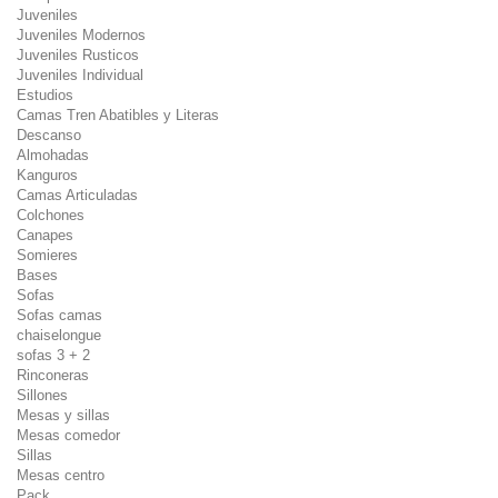
Juveniles
Juveniles Modernos
Juveniles Rusticos
Juveniles Individual
Estudios
Camas Tren Abatibles y Literas
Descanso
Almohadas
Kanguros
Camas Articuladas
Colchones
Canapes
Somieres
Bases
Sofas
Sofas camas
chaiselongue
sofas 3 + 2
Rinconeras
Sillones
Mesas y sillas
Mesas comedor
Sillas
Mesas centro
Pack