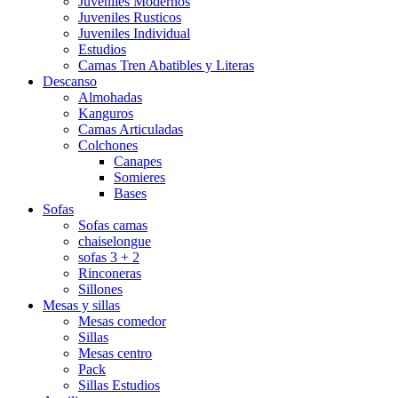
Juveniles Modernos
Juveniles Rusticos
Juveniles Individual
Estudios
Camas Tren Abatibles y Literas
Descanso
Almohadas
Kanguros
Camas Articuladas
Colchones
Canapes
Somieres
Bases
Sofas
Sofas camas
chaiselongue
sofas 3 + 2
Rinconeras
Sillones
Mesas y sillas
Mesas comedor
Sillas
Mesas centro
Pack
Sillas Estudios