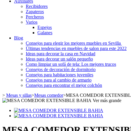
Auxiliares
Recibidores
Zapateros
Percheros
Varios
Espejos
Galanes
Blog
Consejos para elegir los mejores muebles en Sevilla
Últimas tendencias en muebles de salon para este 2022
Ideas para decorar la casa en Navidad
Ideas para decorar un salón pequeño
Como limpiar un sofá de tela: Los mejores trucos
Consejos de decoración de dormitorio
Consejos para habitaciones juveniles
Consejos para al cambio de armario
Consejos para encontrar el mejor colchón
>
Mesas y sillas
>
Mesas comedor
>
MESA COMEDOR EXTENSIBL
Ver más grande
MESA COMEDOR EXTENSIB