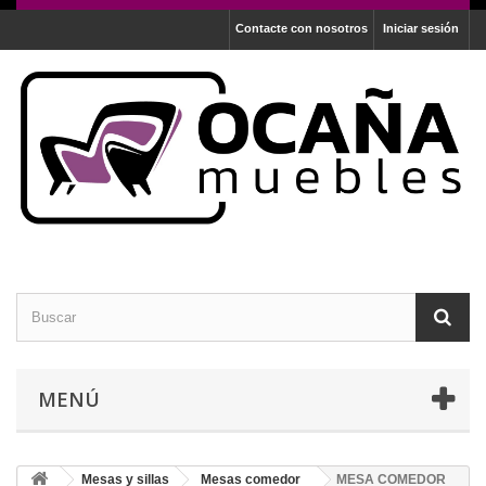
Contacte con nosotros
Iniciar sesión
MENÚ
Mesas y sillas
Mesas comedor
MESA COMEDOR