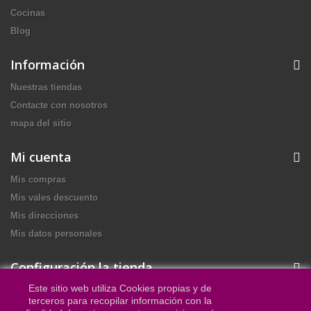
Cocinas
Blog
Información
Nuestras tiendas
Contacte con nosotros
mapa del sitio
Mi cuenta
Mis compras
Mis vales descuento
Mis direcciones
Mis datos personales
Configuración la tienda
Este sitio web utiliza Cookies propias y de
Muebles Olias Ocaña, C/ San José de Palmete, nº13 /Nave 3
terceros para recopilar información con la