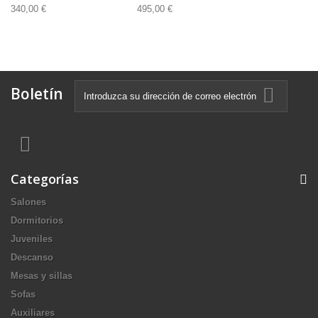
340,00 €
495,00 €
Boletín
Categorías
Salones
Dormitorios
Juveniles
Descanso
Mesas y sillas
Sofas
Auxiliares