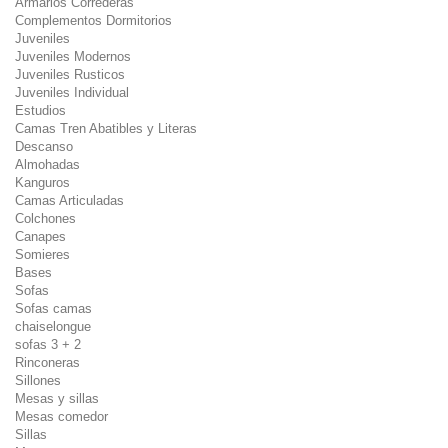
Armarios Correderas
Complementos Dormitorios
Juveniles
Juveniles Modernos
Juveniles Rusticos
Juveniles Individual
Estudios
Camas Tren Abatibles y Literas
Descanso
Almohadas
Kanguros
Camas Articuladas
Colchones
Canapes
Somieres
Bases
Sofas
Sofas camas
chaiselongue
sofas 3 + 2
Rinconeras
Sillones
Mesas y sillas
Mesas comedor
Sillas