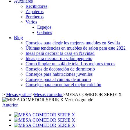
Auxiliares
Recibidores
Zapateros
Percheros
Varios
Espejos
Galanes
Blog
Consejos para elegir los mejores muebles en Sevilla
Últimas tendencias en muebles de salon para este 2022
Ideas para decorar la casa en Navidad
Ideas para decorar un salón pequeño
Como limpiar un sofá de tela: Los mejores trucos
Consejos de decoración de dormitorio
Consejos para habitaciones juveniles
Consejos para al cambio de armario
Consejos para encontrar el mejor colchón
>
Mesas y sillas
>
Mesas comedor
>
MESA COMEDOR SERIE X
Ver más grande
Anterior