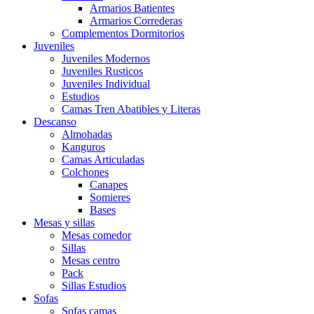
Armarios Batientes
Armarios Correderas
Complementos Dormitorios
Juveniles
Juveniles Modernos
Juveniles Rusticos
Juveniles Individual
Estudios
Camas Tren Abatibles y Literas
Descanso
Almohadas
Kanguros
Camas Articuladas
Colchones
Canapes
Somieres
Bases
Mesas y sillas
Mesas comedor
Sillas
Mesas centro
Pack
Sillas Estudios
Sofas
Sofas camas