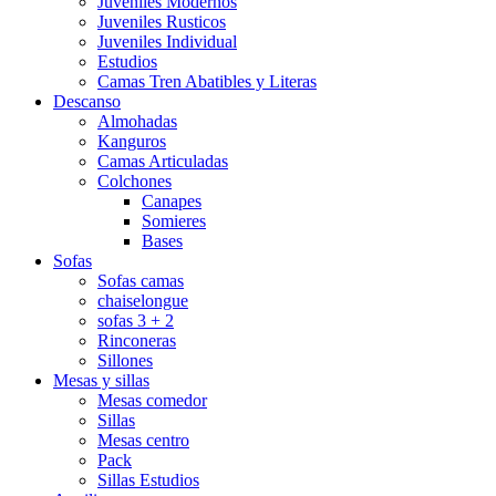
Juveniles Modernos
Juveniles Rusticos
Juveniles Individual
Estudios
Camas Tren Abatibles y Literas
Descanso
Almohadas
Kanguros
Camas Articuladas
Colchones
Canapes
Somieres
Bases
Sofas
Sofas camas
chaiselongue
sofas 3 + 2
Rinconeras
Sillones
Mesas y sillas
Mesas comedor
Sillas
Mesas centro
Pack
Sillas Estudios